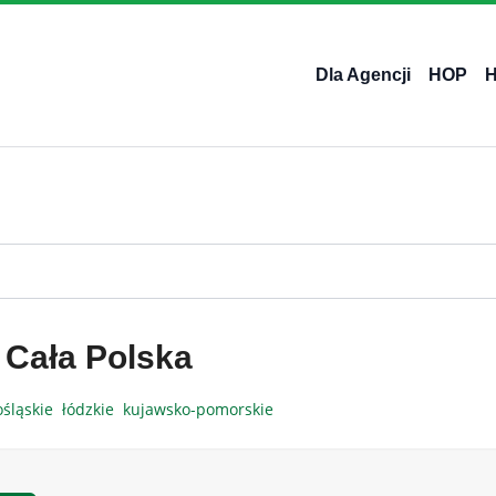
Dla Agencji
HOP
 Cała Polska
ośląskie
łódzkie
kujawsko-pomorskie