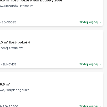
0.0 m² Ilość pokoi 6 Rok Budowy 2004
ków, Bieżanów-Prokocim
Czytaj więcej →
6-SD-36025
.5 m² Ilość pokoi 4
e-Zdrój, Gwarków
Czytaj więcej →
24-SM-01437
6.0 m²
howa, Podjasnogórska
Czytaj więcej →
25-SG-90400