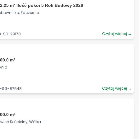
2.25 m² Ilość pokoi 5 Rok Budowy 2026
ebownisko, Zaczernie
Czytaj więcej →
3-SD-29178
00.0 m²
ynia
Czytaj więcej →
93-SG-87648
00.0 m²
wiec Kościelny, Wólka