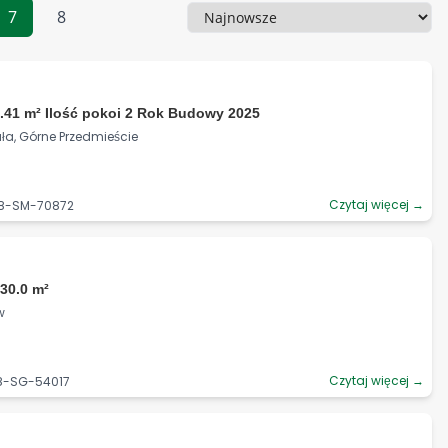
7
8
Sortowanie
.41 m² Ilość pokoi 2 Rok Budowy 2025
iała, Górne Przedmieście
Czytaj więcej →
98-SM-70872
30.0 m²
w
Czytaj więcej →
28-SG-54017