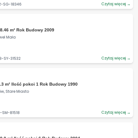
Czytaj więcej →
72-SG-18346
ł
78.46 m² Rok Budowy 2009
ewel Mała
Czytaj więcej →
8-SY-31532
.3 m² Ilość pokoi 1 Rok Budowy 1990
ów, Stare Miasto
Czytaj więcej →
6-SM-81518
ł