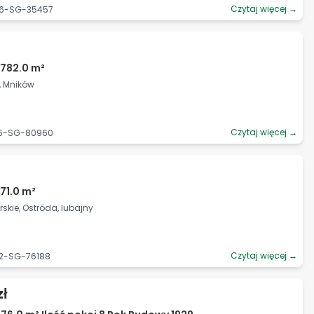
Czytaj więcej →
06-SG-35457
2782.0 m²
i, Mników
Czytaj więcej →
06-SG-80960
71.0 m²
kie, Ostróda, lubajny
Czytaj więcej →
92-SG-76188
zł