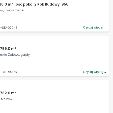
36.0 m² Ilość pokoi 2 Rok Budowy 1950
ków, Swoszowice
Czytaj więcej →
06-SD-07943
2759.0 m²
kie, Zalewo, gajdy
Czytaj więcej →
2-SG-95176
2782.0 m²
i, Mników