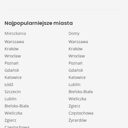
Najpopularniejsze miasta
Mieszkania
Domy
Warszawa
Warszawa
Kraków
Kraków
Wrocław
Wrocław
Poznań
Poznań
Gdańsk
Gdańsk
Katowice
Katowice
Łódź
Lublin
Szczecin
Bielsko-Biała
Lublin
Wieliczka
Bielsko-Biała
Zgierz
Wieliczka
Częstochowa
Zgierz
Żyrardów
Częstochowa