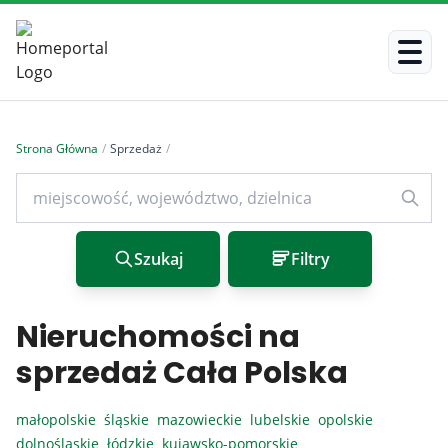
Strona Główna
/
Sprzedaż
/
Szukaj
Filtry
Nieruchomości na
sprzedaż Cała Polska
małopolskie
śląskie
mazowieckie
lubelskie
opolskie
dolnośląskie
łódzkie
kujawsko-pomorskie