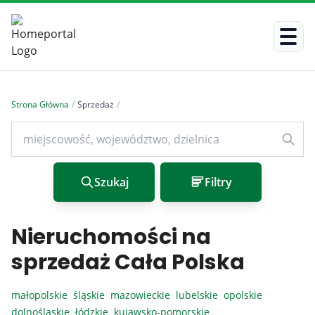
Strona Główna
/
Sprzedaż
/
Szukaj
Filtry
Nieruchomości na
sprzedaż Cała Polska
małopolskie
śląskie
mazowieckie
lubelskie
opolskie
dolnośląskie
łódzkie
kujawsko-pomorskie