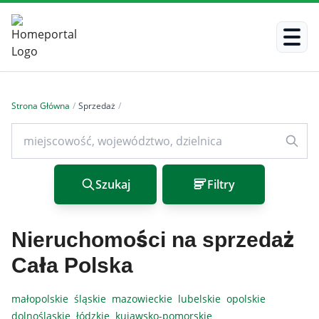
Strona Główna
/
Sprzedaż
/
Szukaj
Filtry
Nieruchomości na sprzedaż
Cała Polska
małopolskie
śląskie
mazowieckie
lubelskie
opolskie
dolnośląskie
łódzkie
kujawsko-pomorskie