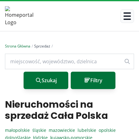
Strona Główna
/
Sprzedaż
/
Szukaj
Filtry
Nieruchomości na
sprzedaż Cała Polska
małopolskie
śląskie
mazowieckie
lubelskie
opolskie
dolnośląskie
łódzkie
kujawsko-pomorskie