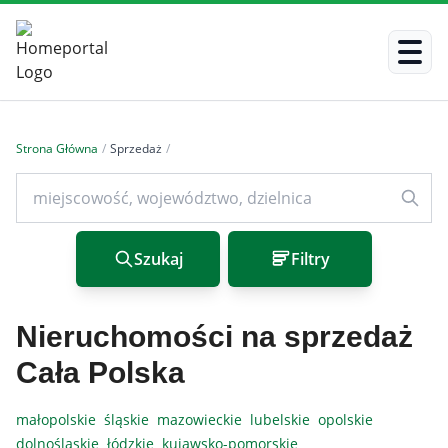
Strona Główna
/
Sprzedaż
/
Szukaj
Filtry
Nieruchomości na sprzedaż
Cała Polska
małopolskie
śląskie
mazowieckie
lubelskie
opolskie
dolnośląskie
łódzkie
kujawsko-pomorskie