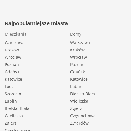
Najpopularniejsze miasta
Mieszkania
Domy
Warszawa
Warszawa
Kraków
Kraków
Wrocław
Wrocław
Poznań
Poznań
Gdańsk
Gdańsk
Katowice
Katowice
Łódź
Lublin
Szczecin
Bielsko-Biała
Lublin
Wieliczka
Bielsko-Biała
Zgierz
Wieliczka
Częstochowa
Zgierz
Żyrardów
Częstochowa