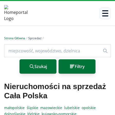
Strona Główna
/
Sprzedaż
/
Szukaj
Filtry
Nieruchomości na sprzedaż
Cała Polska
małopolskie
śląskie
mazowieckie
lubelskie
opolskie
dolnośląskie
łódzkie
kujawsko-pomorskie