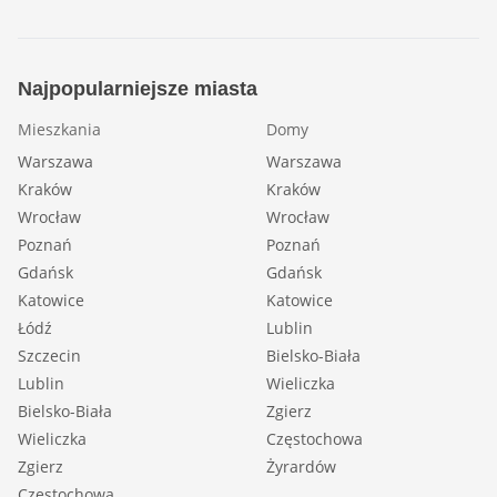
Najpopularniejsze miasta
Mieszkania
Domy
Warszawa
Warszawa
Kraków
Kraków
Wrocław
Wrocław
Poznań
Poznań
Gdańsk
Gdańsk
Katowice
Katowice
Łódź
Lublin
Szczecin
Bielsko-Biała
Lublin
Wieliczka
Bielsko-Biała
Zgierz
Wieliczka
Częstochowa
Zgierz
Żyrardów
Częstochowa