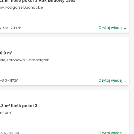
.1 m² Ilość pokoi 3 Rok Budowy 1985
ków, Podgórze Duchackie
Czytaj więcej →
06-SM-28376
0.0 m²
ie, Koronowo, Samociążek
Czytaj więcej →
2-SG-11730
.3 m² Ilość pokoi 3
Centrum
Czytaj więcej →
5-SM-41038