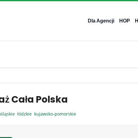
Dla Agencji
HOP
aż Cała Polska
ośląskie
łódzkie
kujawsko-pomorskie