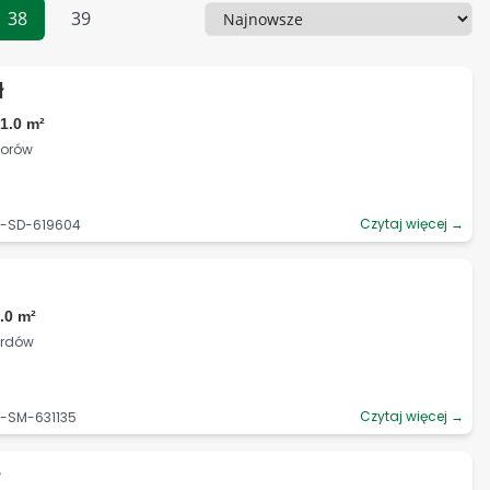
38
39
Sortowanie
ł
1.0 m²
torów
Czytaj więcej →
6-SD-619604
.0 m²
ardów
Czytaj więcej →
6-SM-631135
ł