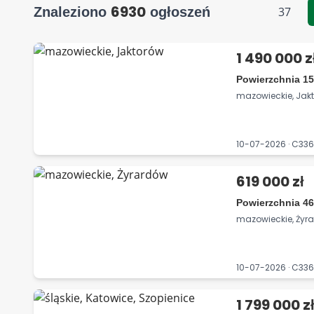
6930
Znaleziono
ogłoszeń
37
1 490 000 z
Powierzchnia 15
mazowieckie, Jak
10-07-2026 · C33
619 000 zł
Powierzchnia 46
mazowieckie, Żyr
10-07-2026 · C33
1 799 000 z