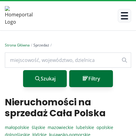
Strona Główna
/
Sprzedaż
/
Szukaj
Filtry
Nieruchomości na
sprzedaż Cała Polska
małopolskie
śląskie
mazowieckie
lubelskie
opolskie
dolnośląskie
łódzkie
kujawsko-pomorskie