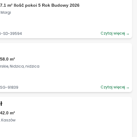
7.1 m² Ilość pokoi 5 Rok Budowy 2026
, Morgi
Czytaj więcej →
34-SD-39594
58.0 m²
ie, Nidzica, nidzica
Czytaj więcej →
-SG-91839
ł
42.0 m²
i, Kaszów