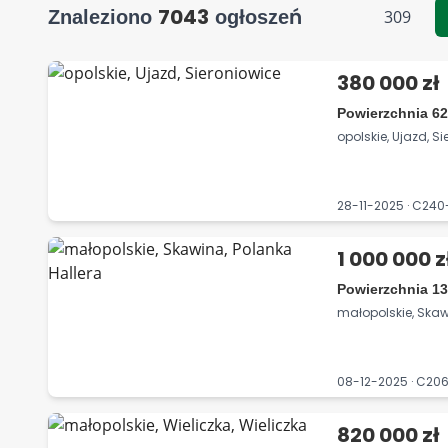
7043
Znaleziono
ogłoszeń
309
380 000 zł
Powierzchnia 62
opolskie, Ujazd, S
28-11-2025 · C24
1 000 000 z
Powierzchnia 13
małopolskie, Skaw
08-12-2025 · C20
820 000 zł