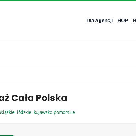
Dla Agencji
HOP
aż Cała Polska
ośląskie
łódzkie
kujawsko-pomorskie