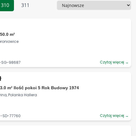
310
311
Sortowanie
50.0 m²
ieroniowice
Czytaj więcej →
0-SG-98687
ł
3.0 m² Ilość pokoi 5 Rok Budowy 1974
ina, Polanka Hallera
Czytaj więcej →
6-SD-77760