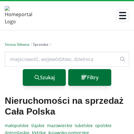
Strona Główna
/
Sprzedaż
/
Szukaj
Filtry
Nieruchomości na sprzedaż
Cała Polska
małopolskie
śląskie
mazowieckie
lubelskie
opolskie
dolnośląskie
łódzkie
kujawsko-pomorskie