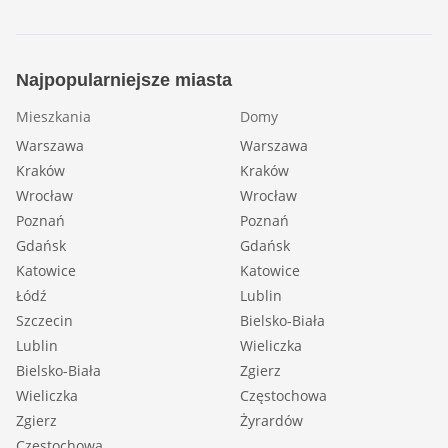
Najpopularniejsze miasta
Mieszkania
Domy
Warszawa
Warszawa
Kraków
Kraków
Wrocław
Wrocław
Poznań
Poznań
Gdańsk
Gdańsk
Katowice
Katowice
Łódź
Lublin
Szczecin
Bielsko-Biała
Lublin
Wieliczka
Bielsko-Biała
Zgierz
Wieliczka
Częstochowa
Zgierz
Żyrardów
Częstochowa