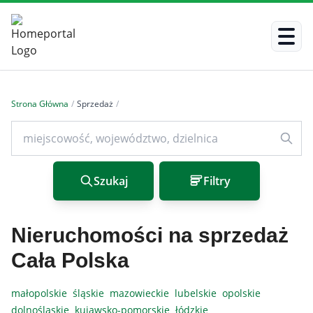
Strona Główna
/
Sprzedaż
/
Szukaj
Filtry
Nieruchomości na sprzedaż
Cała Polska
małopolskie
śląskie
mazowieckie
lubelskie
opolskie
dolnośląskie
kujawsko-pomorskie
łódzkie