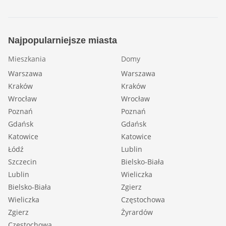
Najpopularniejsze miasta
Mieszkania
Domy
Warszawa
Warszawa
Kraków
Kraków
Wrocław
Wrocław
Poznań
Poznań
Gdańsk
Gdańsk
Katowice
Katowice
Łódź
Lublin
Szczecin
Bielsko-Biała
Lublin
Wieliczka
Bielsko-Biała
Zgierz
Wieliczka
Częstochowa
Zgierz
Żyrardów
Częstochowa