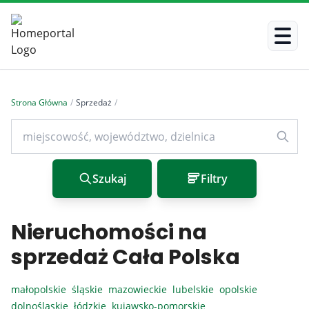
Strona Główna
/
Sprzedaż
/
Szukaj
Filtry
Nieruchomości na
sprzedaż Cała Polska
małopolskie
śląskie
mazowieckie
lubelskie
opolskie
dolnośląskie
łódzkie
kujawsko-pomorskie