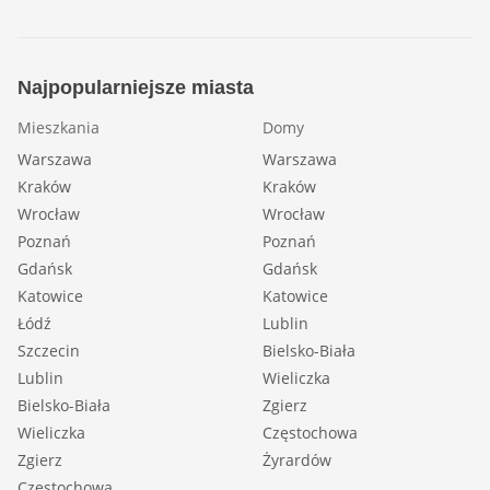
Najpopularniejsze miasta
Mieszkania
Domy
Warszawa
Warszawa
Kraków
Kraków
Wrocław
Wrocław
Poznań
Poznań
Gdańsk
Gdańsk
Katowice
Katowice
Łódź
Lublin
Szczecin
Bielsko-Biała
Lublin
Wieliczka
Bielsko-Biała
Zgierz
Wieliczka
Częstochowa
Zgierz
Żyrardów
Częstochowa