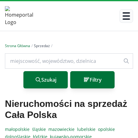
Strona Główna
/
Sprzedaż
/
Szukaj
Filtry
Nieruchomości na sprzedaż
Cała Polska
małopolskie
śląskie
mazowieckie
lubelskie
opolskie
dolnośląskie
łódzkie
kujawsko-pomorskie