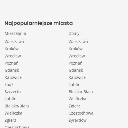
Najpopularniejsze miasta
Mieszkania
Domy
Warszawa
Warszawa
Kraków
Kraków
Wrocław
Wrocław
Poznań
Poznań
Gdańsk
Gdańsk
Katowice
Katowice
Łódź
Lublin
Szczecin
Bielsko-Biała
Lublin
Wieliczka
Bielsko-Biała
Zgierz
Wieliczka
Częstochowa
Zgierz
Żyrardów
Częstochowa