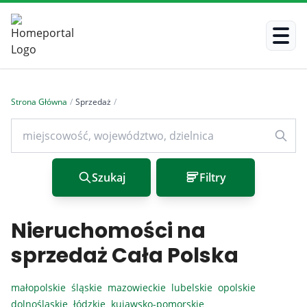
Strona Główna
/
Sprzedaż
/
Szukaj
Filtry
Nieruchomości na
sprzedaż Cała Polska
małopolskie
śląskie
mazowieckie
lubelskie
opolskie
dolnośląskie
łódzkie
kujawsko-pomorskie