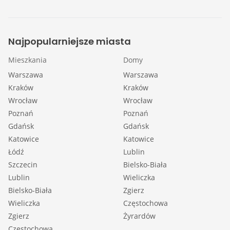
Najpopularniejsze miasta
Mieszkania
Domy
Warszawa
Warszawa
Kraków
Kraków
Wrocław
Wrocław
Poznań
Poznań
Gdańsk
Gdańsk
Katowice
Katowice
Łódź
Lublin
Szczecin
Bielsko-Biała
Lublin
Wieliczka
Bielsko-Biała
Zgierz
Wieliczka
Częstochowa
Zgierz
Żyrardów
Częstochowa