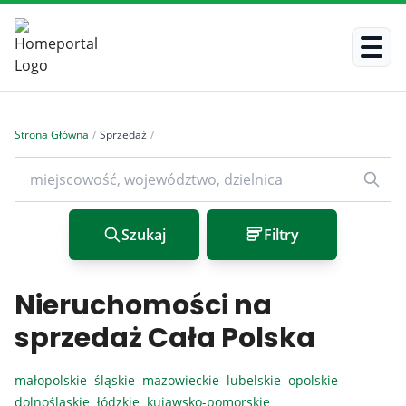
Strona Główna
/
Sprzedaż
/
Szukaj
Filtry
Nieruchomości na
sprzedaż Cała Polska
małopolskie
śląskie
mazowieckie
lubelskie
opolskie
dolnośląskie
łódzkie
kujawsko-pomorskie