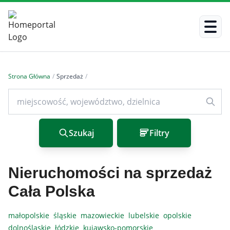
Strona Główna
/
Sprzedaż
/
Szukaj
Filtry
Nieruchomości na sprzedaż
Cała Polska
małopolskie
śląskie
mazowieckie
lubelskie
opolskie
dolnośląskie
łódzkie
kujawsko-pomorskie