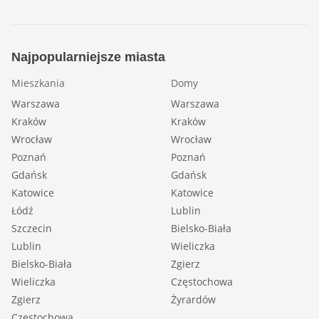
Najpopularniejsze miasta
Mieszkania
Domy
Warszawa
Warszawa
Kraków
Kraków
Wrocław
Wrocław
Poznań
Poznań
Gdańsk
Gdańsk
Katowice
Katowice
Łódź
Lublin
Szczecin
Bielsko-Biała
Lublin
Wieliczka
Bielsko-Biała
Zgierz
Wieliczka
Częstochowa
Zgierz
Żyrardów
Częstochowa