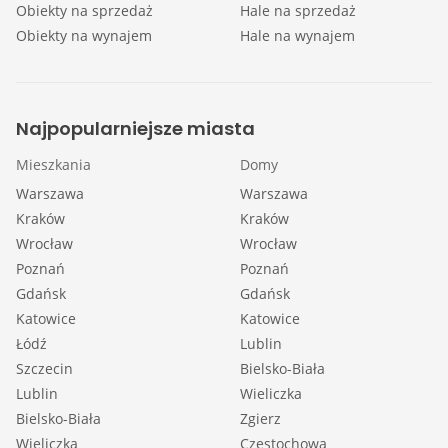
Obiekty na sprzedaż
Hale na sprzedaż
Obiekty na wynajem
Hale na wynajem
Najpopularniejsze miasta
Mieszkania
Domy
Warszawa
Warszawa
Kraków
Kraków
Wrocław
Wrocław
Poznań
Poznań
Gdańsk
Gdańsk
Katowice
Katowice
Łódź
Lublin
Szczecin
Bielsko-Biała
Lublin
Wieliczka
Bielsko-Biała
Zgierz
Wieliczka
Częstochowa