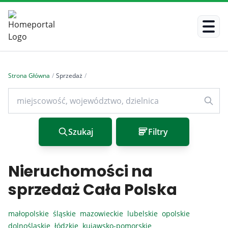
Strona Główna
/
Sprzedaż
/
Szukaj
Filtry
Nieruchomości na
sprzedaż Cała Polska
małopolskie
śląskie
mazowieckie
lubelskie
opolskie
dolnośląskie
łódzkie
kujawsko-pomorskie