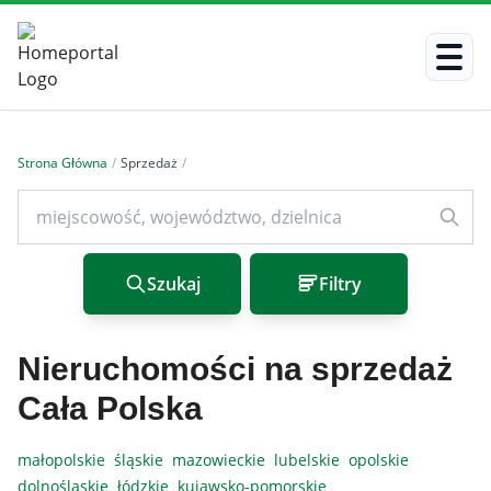
Strona Główna
/
Sprzedaż
/
Szukaj
Filtry
Nieruchomości na sprzedaż
Cała Polska
małopolskie
śląskie
mazowieckie
lubelskie
opolskie
dolnośląskie
łódzkie
kujawsko-pomorskie