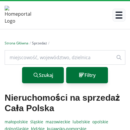
Strona Główna
/
Sprzedaż
/
Szukaj
Filtry
Nieruchomości na sprzedaż
Cała Polska
małopolskie
śląskie
mazowieckie
lubelskie
opolskie
dolnośląskie
łódzkie
kujawsko-pomorskie