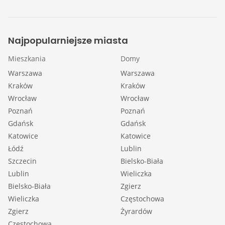
Najpopularniejsze miasta
Mieszkania
Domy
Warszawa
Warszawa
Kraków
Kraków
Wrocław
Wrocław
Poznań
Poznań
Gdańsk
Gdańsk
Katowice
Katowice
Łódź
Lublin
Szczecin
Bielsko-Biała
Lublin
Wieliczka
Bielsko-Biała
Zgierz
Wieliczka
Częstochowa
Zgierz
Żyrardów
Częstochowa