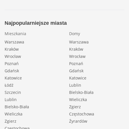
Najpopularniejsze miasta
Mieszkania
Domy
Warszawa
Warszawa
Kraków
Kraków
Wrocław
Wrocław
Poznań
Poznań
Gdańsk
Gdańsk
Katowice
Katowice
Łódź
Lublin
Szczecin
Bielsko-Biała
Lublin
Wieliczka
Bielsko-Biała
Zgierz
Wieliczka
Częstochowa
Zgierz
Żyrardów
Częstochowa