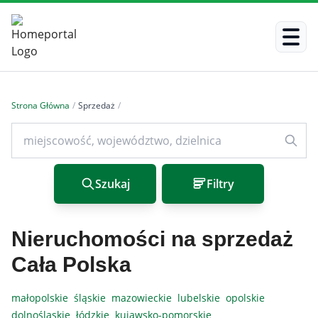
Strona Główna
/
Sprzedaż
/
Szukaj
Filtry
Nieruchomości na sprzedaż
Cała Polska
małopolskie
śląskie
mazowieckie
lubelskie
opolskie
dolnośląskie
łódzkie
kujawsko-pomorskie