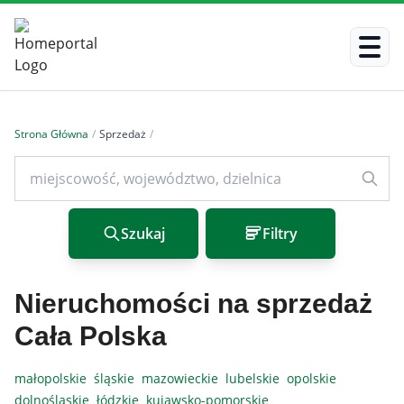
Strona Główna
/
Sprzedaż
/
Szukaj
Filtry
Nieruchomości na sprzedaż
Cała Polska
małopolskie
śląskie
mazowieckie
lubelskie
opolskie
dolnośląskie
łódzkie
kujawsko-pomorskie