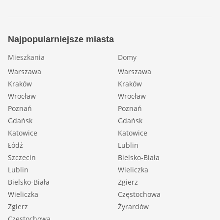
Najpopularniejsze miasta
Mieszkania
Domy
Warszawa
Warszawa
Kraków
Kraków
Wrocław
Wrocław
Poznań
Poznań
Gdańsk
Gdańsk
Katowice
Katowice
Łódź
Lublin
Szczecin
Bielsko-Biała
Lublin
Wieliczka
Bielsko-Biała
Zgierz
Wieliczka
Częstochowa
Zgierz
Żyrardów
Częstochowa