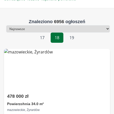
Znaleziono
6956
ogłoszeń
Sortowanie
17
18
19
478 000 zł
Powierzchnia 34.0 m²
mazowieckie, Żyrardów