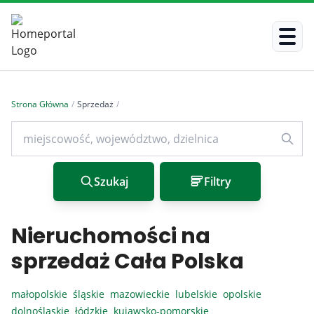
Strona Główna
/
Sprzedaż
/
Szukaj
Filtry
Nieruchomości na
sprzedaż Cała Polska
małopolskie
śląskie
mazowieckie
lubelskie
opolskie
dolnośląskie
łódzkie
kujawsko-pomorskie