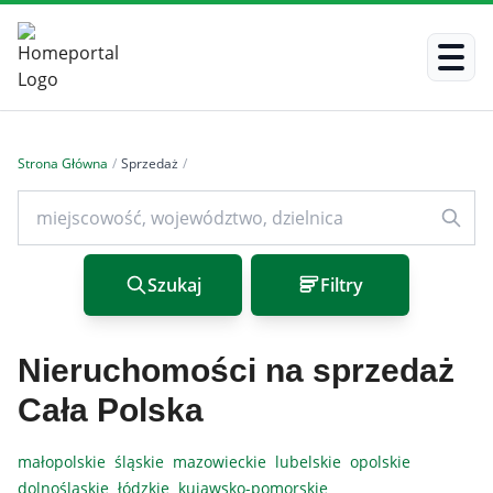
Strona Główna
/
Sprzedaż
/
Szukaj
Filtry
Nieruchomości na sprzedaż
Cała Polska
małopolskie
śląskie
mazowieckie
lubelskie
opolskie
dolnośląskie
łódzkie
kujawsko-pomorskie