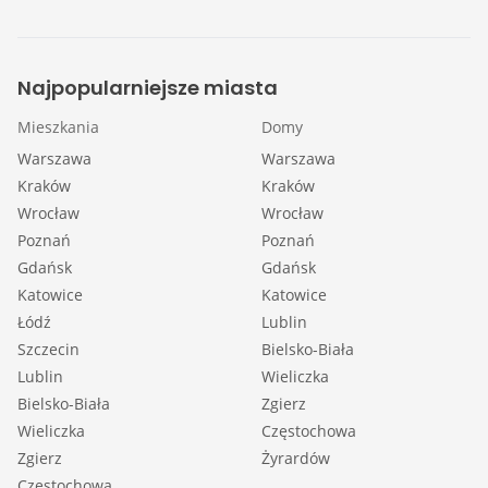
Najpopularniejsze miasta
Mieszkania
Domy
Warszawa
Warszawa
Kraków
Kraków
Wrocław
Wrocław
Poznań
Poznań
Gdańsk
Gdańsk
Katowice
Katowice
Łódź
Lublin
Szczecin
Bielsko-Biała
Lublin
Wieliczka
Bielsko-Biała
Zgierz
Wieliczka
Częstochowa
Zgierz
Żyrardów
Częstochowa