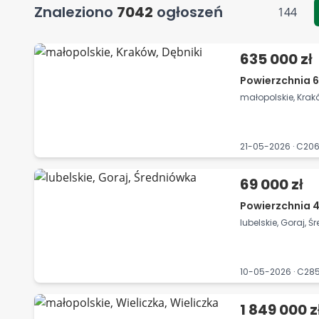
Znaleziono
7042
ogłoszeń
144
635 000 zł
Powierzchnia 6
małopolskie, Krakó
21-05-2026 · C2
69 000 zł
Powierzchnia 
lubelskie, Goraj, 
10-05-2026 · C2
1 849 000 z