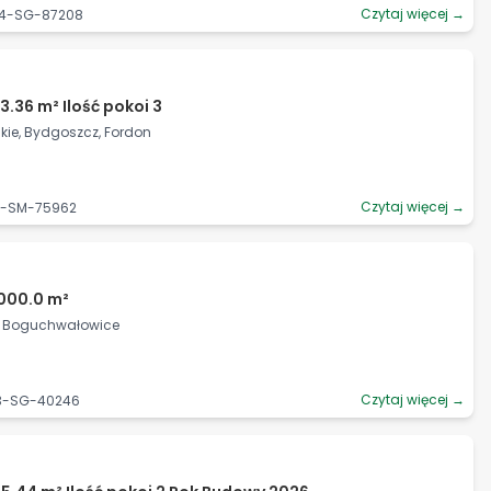
Czytaj więcej →
94-SG-87208
3.36 m² Ilość pokoi 3
ie, Bydgoszcz, Fordon
Czytaj więcej →
65-SM-75962
1000.0 m²
ce, Boguchwałowice
Czytaj więcej →
93-SG-40246