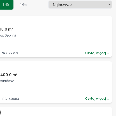
145
146
Sortowanie
16.0 m²
w, Dębniki
Czytaj więcej →
06-SG-29253
4400.0 m²
Średniówka
Czytaj więcej →
85-SG-49683
ł