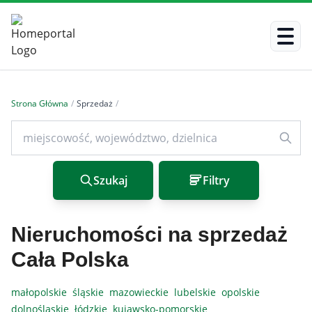
Strona Główna
/
Sprzedaż
/
Szukaj
Filtry
Nieruchomości na sprzedaż
Cała Polska
małopolskie
śląskie
mazowieckie
lubelskie
opolskie
dolnośląskie
łódzkie
kujawsko-pomorskie