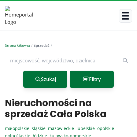
Strona Główna
/
Sprzedaż
/
Szukaj
Filtry
Nieruchomości na
sprzedaż Cała Polska
małopolskie
śląskie
mazowieckie
lubelskie
opolskie
dolnośląskie
łódzkie
kujawsko-pomorskie