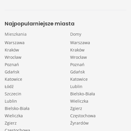
Najpopularniejsze miasta
Mieszkania
Domy
Warszawa
Warszawa
Kraków
Kraków
Wrocław
Wrocław
Poznań
Poznań
Gdańsk
Gdańsk
Katowice
Katowice
Łódź
Lublin
Szczecin
Bielsko-Biała
Lublin
Wieliczka
Bielsko-Biała
Zgierz
Wieliczka
Częstochowa
Zgierz
Żyrardów
Częstochowa