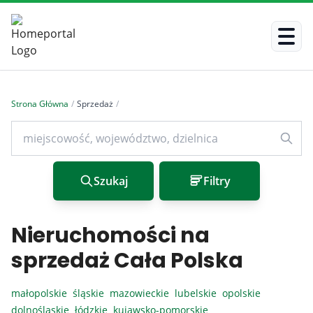
Strona Główna
/
Sprzedaż
/
Szukaj
Filtry
Nieruchomości na
sprzedaż Cała Polska
małopolskie
śląskie
mazowieckie
lubelskie
opolskie
dolnośląskie
łódzkie
kujawsko-pomorskie