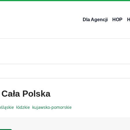
Dla Agencji
HOP
 Cała Polska
ośląskie
łódzkie
kujawsko-pomorskie