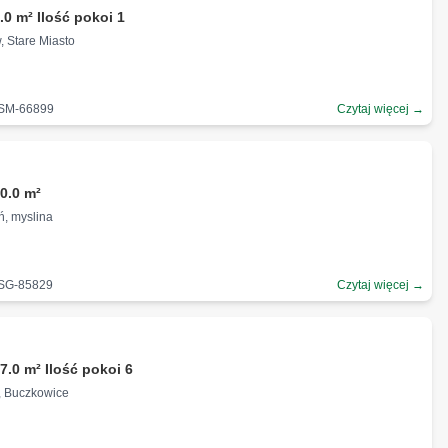
.0 m² Ilość pokoi 1
, Stare Miasto
-SM-66899
Czytaj więcej →
0.0 m²
ń, myslina
-SG-85829
Czytaj więcej →
ł
7.0 m² Ilość pokoi 6
, Buczkowice