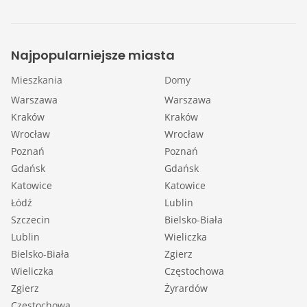
Najpopularniejsze miasta
Mieszkania
Domy
Warszawa
Warszawa
Kraków
Kraków
Wrocław
Wrocław
Poznań
Poznań
Gdańsk
Gdańsk
Katowice
Katowice
Łódź
Lublin
Szczecin
Bielsko-Biała
Lublin
Wieliczka
Bielsko-Biała
Zgierz
Wieliczka
Częstochowa
Zgierz
Żyrardów
Częstochowa