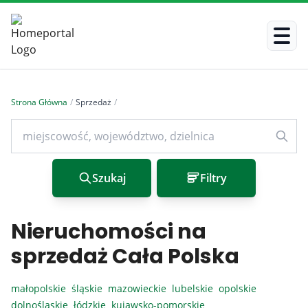
Strona Główna
/
Sprzedaż
/
Szukaj
Filtry
Nieruchomości na
sprzedaż Cała Polska
małopolskie
śląskie
mazowieckie
lubelskie
opolskie
dolnośląskie
łódzkie
kujawsko-pomorskie