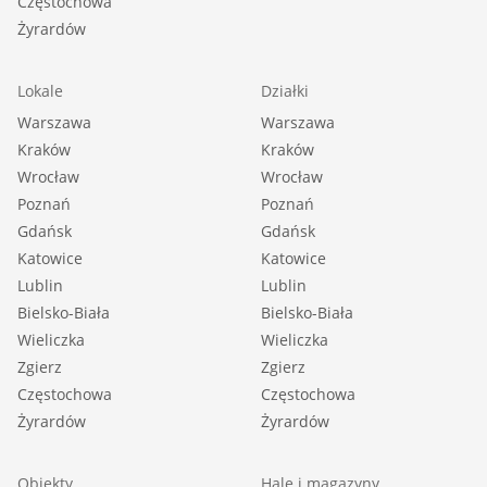
Częstochowa
Żyrardów
Lokale
Działki
Warszawa
Warszawa
Kraków
Kraków
Wrocław
Wrocław
Poznań
Poznań
Gdańsk
Gdańsk
Katowice
Katowice
Lublin
Lublin
Bielsko-Biała
Bielsko-Biała
Wieliczka
Wieliczka
Zgierz
Zgierz
Częstochowa
Częstochowa
Żyrardów
Żyrardów
Obiekty
Hale i magazyny