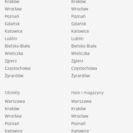
Kraków
Kraków
Wrocław
Wrocław
Poznań
Poznań
Gdańsk
Gdańsk
Katowice
Katowice
Lublin
Lublin
Bielsko-Biała
Bielsko-Biała
Wieliczka
Wieliczka
Zgierz
Zgierz
Częstochowa
Częstochowa
Żyrardów
Żyrardów
Obiekty
Hale i magazyny
Warszawa
Warszawa
Kraków
Kraków
Wrocław
Wrocław
Poznań
Poznań
Katowice
Katowice