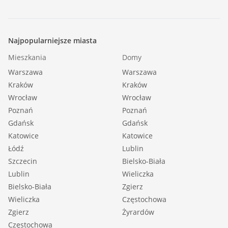
Najpopularniejsze miasta
Mieszkania
Domy
Warszawa
Warszawa
Kraków
Kraków
Wrocław
Wrocław
Poznań
Poznań
Gdańsk
Gdańsk
Katowice
Katowice
Łódź
Lublin
Szczecin
Bielsko-Biała
Lublin
Wieliczka
Bielsko-Biała
Zgierz
Wieliczka
Częstochowa
Zgierz
Żyrardów
Częstochowa