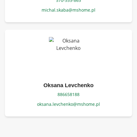
570-555-865
przybliżoną wartość rynkową nieruchomości.
michal.skaba@mshome.pl
Oksana Levchenko
886658188
oksana.levchenko@mshome.pl