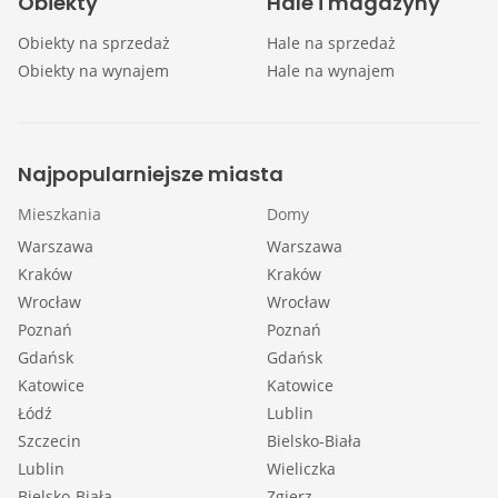
Obiekty
Hale i magazyny
Obiekty na sprzedaż
Hale na sprzedaż
Obiekty na wynajem
Hale na wynajem
Najpopularniejsze miasta
Mieszkania
Domy
Warszawa
Warszawa
Kraków
Kraków
Wrocław
Wrocław
Poznań
Poznań
Gdańsk
Gdańsk
Katowice
Katowice
Łódź
Lublin
Szczecin
Bielsko-Biała
Lublin
Wieliczka
Bielsko-Biała
Zgierz