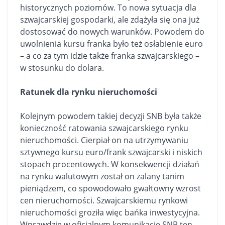
historycznych poziomów. To nowa sytuacja dla
szwajcarskiej gospodarki, ale zdążyła się ona już
dostosować do nowych warunków. Powodem do
uwolnienia kursu franka było też osłabienie euro
– a co za tym idzie także franka szwajcarskiego –
w stosunku do dolara.
Ratunek dla rynku nieruchomości
Kolejnym powodem takiej decyzji SNB była także
konieczność ratowania szwajcarskiego rynku
nieruchomości. Cierpiał on na utrzymywaniu
sztywnego kursu euro/frank szwajcarski i niskich
stopach procentowych. W konsekwencji działań
na rynku walutowym został on zalany tanim
pieniądzem, co spowodowało gwałtowny wzrost
cen nieruchomości. Szwajcarskiemu rynkowi
nieruchomości groziła więc bańka inwestycyjna.
Wprawdzie w oficjalnym komunikacie SNB ten