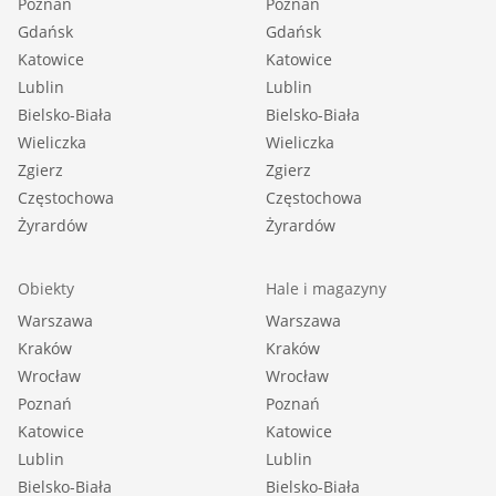
Poznań
Poznań
Gdańsk
Gdańsk
Katowice
Katowice
Lublin
Lublin
Bielsko-Biała
Bielsko-Biała
Wieliczka
Wieliczka
Zgierz
Zgierz
Częstochowa
Częstochowa
Żyrardów
Żyrardów
Obiekty
Hale i magazyny
Warszawa
Warszawa
Kraków
Kraków
Wrocław
Wrocław
Poznań
Poznań
Katowice
Katowice
Lublin
Lublin
Bielsko-Biała
Bielsko-Biała