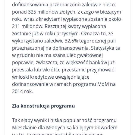
dofinansowania przeznaczono zaledwie nieco
ponad 325 milionów złotych, z czego w bieżącym
roku wraz z kredytami wypłacone zostanie około
211 milionów. Reszta tej kwoty wypłacona
zostanie już w roku przyszłym. Oznacza to, że
wykorzystano zaledwie 32,5% tegorocznej puli
przeznaczonej na dofinansowania. Statystyka ta
w grudniu nie ma szans ulec gwałtownej
poprawie, zwłaszcza, że większość banków już
przestała lub wkrótce przestanie przyjmować
wnioski kredytowe uwzględniające
dofinansowanie w ramach programu MdM na
2014 rok.
Zła konstrukcja programu
Tak słaby wynik i niska popularność programu
Mieszkanie dla Młodych są kolejnym dowodem
na to, że program został źle opracowany.