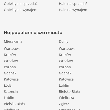
Obiekty na sprzedaż
Hale na sprzedaż
Obiekty na wynajem
Hale na wynajem
Najpopularniejsze miasta
Mieszkania
Domy
Warszawa
Warszawa
Kraków
Kraków
Wrocław
Wrocław
Poznań
Poznań
Gdańsk
Gdańsk
Katowice
Katowice
Łódź
Lublin
Szczecin
Bielsko-Biała
Lublin
Wieliczka
Bielsko-Biała
Zgierz
Wieliczka
Częstochowa