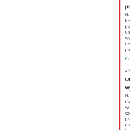
p
Na
lo
po
um
wy
te
po
Cz
2
U
w
Na
do
wł
cz
pr
ob