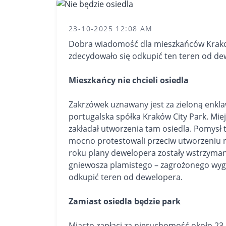
23-10-2025 12:08 AM
Dobra wiadomość dla mieszkańców Krakow
zdecydowało się odkupić ten teren od de
Mieszkańcy nie chcieli osiedla
Zakrzówek uznawany jest za zieloną enkl
portugalska spółka Kraków City Park. Mi
zakładał utworzenia tam osiedla. Pomysł 
mocno protestowali przeciw utworzeniu
roku plany dewelopera zostały wstrzymane
gniewosza plamistego – zagrożonego wygi
odkupić teren od dewelopera.
Zamiast osiedla będzie park
Miasto zapłaci za nieruchomość około 23