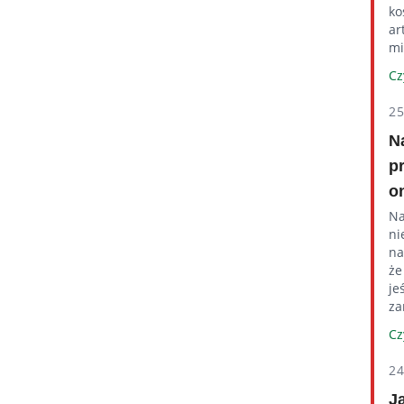
ko
ar
mi
Cz
2
N
p
o
Na
ni
na
że
je
za
Cz
2
J