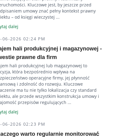
eruchomości. Kluczowe jest, by jeszcze przed
dpisaniem umowy znać pełny kontekst prawny
iektu – od księgi wieczystej ...
ytaj dalej
5-06-2026 02:24 PM
ajem hali produkcyjnej i magazynowej -
westie prawne dla firm
jem hali produkcyjnej lub magazynowej to
cyzja, która bezpośrednio wpływa na
zpieczeństwo operacyjne firmy, jej płynność
nansową i zdolność do rozwoju. Kluczowe
aczenie ma tu nie tylko lokalizacja czy standard
iektu, ale przede wszystkim konstrukcja umowy i
ajomość przepisów regulujących ...
ytaj dalej
5-06-2026 02:23 PM
laczego warto regularnie monitorować