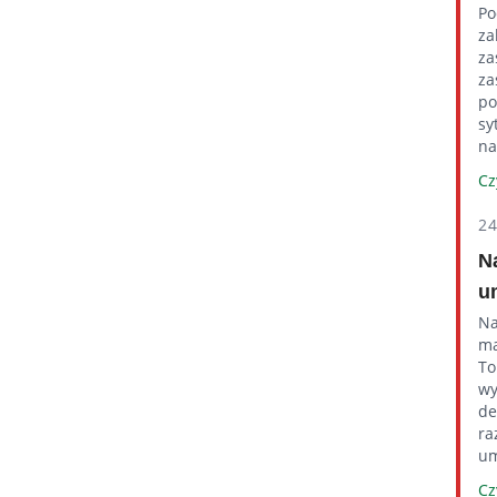
Po
za
za
za
po
sy
na
Cz
2
N
u
Na
ma
To
wy
de
ra
um
Cz