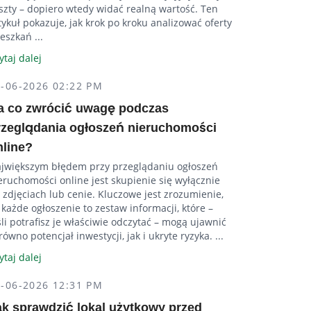
szty – dopiero wtedy widać realną wartość. Ten
tykuł pokazuje, jak krok po kroku analizować oferty
eszkań ...
ytaj dalej
5-06-2026 02:22 PM
a co zwrócić uwagę podczas
rzeglądania ogłoszeń nieruchomości
nline?
jwiększym błędem przy przeglądaniu ogłoszeń
eruchomości online jest skupienie się wyłącznie
 zdjęciach lub cenie. Kluczowe jest zrozumienie,
 każde ogłoszenie to zestaw informacji, które –
śli potrafisz je właściwie odczytać – mogą ujawnić
równo potencjał inwestycji, jak i ukryte ryzyka. ...
ytaj dalej
4-06-2026 12:31 PM
ak sprawdzić lokal użytkowy przed