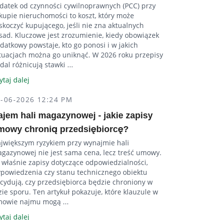
datek od czynności cywilnoprawnych (PCC) przy
kupie nieruchomości to koszt, który może
skoczyć kupującego, jeśli nie zna aktualnych
sad. Kluczowe jest zrozumienie, kiedy obowiązek
datkowy powstaje, kto go ponosi i w jakich
tuacjach można go uniknąć. W 2026 roku przepisy
dal różnicują stawki ...
ytaj dalej
4-06-2026 12:24 PM
ajem hali magazynowej - jakie zapisy
mowy chronią przedsiębiorcę?
jwiększym ryzykiem przy wynajmie hali
gazynowej nie jest sama cena, lecz treść umowy.
 właśnie zapisy dotyczące odpowiedzialności,
powiedzenia czy stanu technicznego obiektu
cydują, czy przedsiębiorca będzie chroniony w
zie sporu. Ten artykuł pokazuje, które klauzule w
owie najmu mogą ...
ytaj dalej