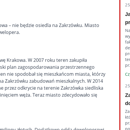
2
J
p
a – nie będzie osiedla na Zakrzówku. Miasto
Na
welopera.
wy
fa
de
pr
te
awę Krakowa. W 2007 roku teren zakupiła
pr
ejski plan zagospodarowania przestrzennego
ten nie spodobał się mieszkańcom miasta, którzy
Cz
 na Zakrzówku zabudowań mieszkalnych. W 2014
2
 przez odkrycie na terenie Zakrzówka siedliska
nięciem węża. Teraz miasto zdecydowało się
Z
d
Za
kt
pr
po
 miliony złotych. Dodatkowo odda deweloperowi