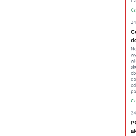
tr
Cz
2
C
d
No
wy
wł
sk
ob
do
od
po
Cz
2
P
a