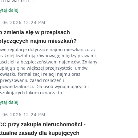
aci na wartości ...
ytaj dalej
4-06-2026 12:24 PM
o zmienia się w przepisach
otyczących najmu mieszkań?
we regulacje dotyczące najmu mieszkań coraz
raźniej kształtują równowagę między prawami
aścicieli a bezpieczeństwem najemców. Zmiany
upiają się na większej przejrzystości umów,
owiązku formalizacji relacji najmu oraz
precyzowaniu zasad rozliczeń i
powiedzialności. Dla osób wynajmujących i
szukujących lokum oznacza to ...
ytaj dalej
4-06-2026 12:24 PM
CC przy zakupie nieruchomości -
ktualne zasady dla kupujących