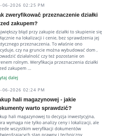
5-06-2026 02:25 PM
ak zweryfikować przeznaczenie działki
rzed zakupem?
jwiększy błąd przy zakupie działki to skupienie się
łącznie na lokalizacji i cenie, bez sprawdzenia jej
ktycznego przeznaczenia. To właśnie ono
cyduje, czy na gruncie można wybudować dom ,
owadzić działalność czy też pozostanie on
renem rolnym. Weryfikacja przeznaczenia działki
zed zakupem ...
ytaj dalej
5-06-2026 02:24 PM
akup hali magazynowej - jakie
okumenty warto sprawdzić?
kup hali magazynowej to decyzja inwestycyjna,
óra wymaga nie tylko analizy ceny i lokalizacji, ale
zede wszystkim weryfikacji dokumentów
twierdzających stan prawny i techniczny