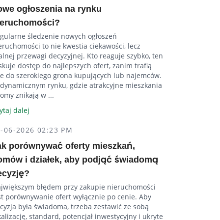
owe ogłoszenia na rynku
ieruchomości?
gularne śledzenie nowych ogłoszeń
eruchomości to nie kwestia ciekawości, lecz
alnej przewagi decyzyjnej. Kto reaguje szybko, ten
skuje dostęp do najlepszych ofert, zanim trafią
e do szerokiego grona kupujących lub najemców.
dynamicznym rynku, gdzie atrakcyjne mieszkania
domy znikają w ...
ytaj dalej
5-06-2026 02:23 PM
ak porównywać oferty mieszkań,
omów i działek, aby podjąć świadomą
ecyzję?
jwiększym błędem przy zakupie nieruchomości
st porównywanie ofert wyłącznie po cenie. Aby
cyzja była świadoma, trzeba zestawić ze sobą
kalizację, standard, potencjał inwestycyjny i ukryte