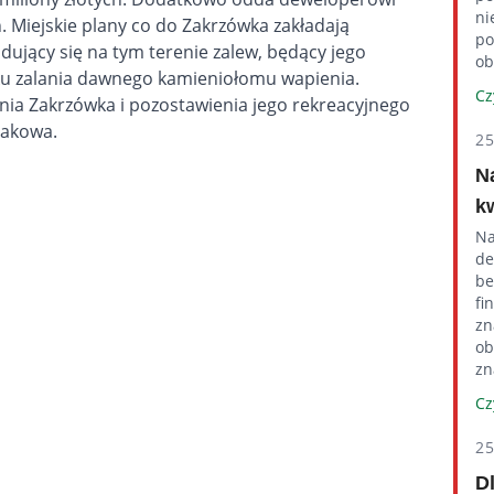
ni
. Miejskie plany co do Zakrzówka zakładają
po
dujący się na tym terenie zalew, będący jego
ob
iku zalania dawnego kamieniołomu wapienia.
Cz
ia Zakrzówka i pozostawienia jego rekreacyjnego
rakowa.
2
N
k
Na
de
be
fi
zn
ob
zn
Cz
2
D