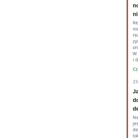
n
n
Re
ni
re
zy
on
W 
i 
Cz
2
J
d
d
Na
je
de
lo