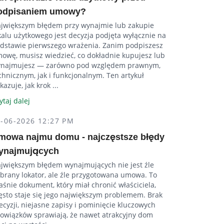
odpisaniem umowy?
jwiększym błędem przy wynajmie lub zakupie
kalu użytkowego jest decyzja podjęta wyłącznie na
dstawie pierwszego wrażenia. Zanim podpiszesz
owę, musisz wiedzieć, co dokładnie kupujesz lub
najmujesz — zarówno pod względem prawnym,
chnicznym, jak i funkcjonalnym. Ten artykuł
kazuje, jak krok ...
ytaj dalej
4-06-2026 12:27 PM
mowa najmu domu - najczęstsze błędy
ynajmujących
jwiększym błędem wynajmujących nie jest źle
brany lokator, ale źle przygotowana umowa. To
aśnie dokument, który miał chronić właściciela,
ęsto staje się jego największym problemem. Brak
ecyzji, niejasne zapisy i pominięcie kluczowych
owiązków sprawiają, że nawet atrakcyjny dom