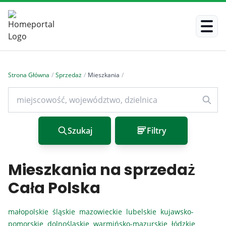
Strona Główna
/
Sprzedaż
/
Mieszkania
/
Szukaj
Filtry
Mieszkania na sprzedaż
Cała Polska
małopolskie
śląskie
mazowieckie
lubelskie
kujawsko-
pomorskie
dolnośląskie
warmińsko-mazurskie
łódzkie