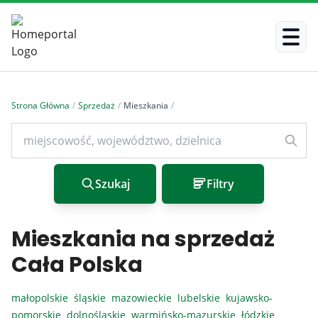
Strona Główna
/
Sprzedaż
/
Mieszkania
/
Szukaj
Filtry
Mieszkania na sprzedaż
Cała Polska
małopolskie
śląskie
mazowieckie
lubelskie
kujawsko-
pomorskie
dolnośląskie
warmińsko-mazurskie
łódzkie