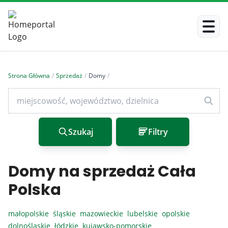
Strona Główna
/
Sprzedaż
/
Domy
/
Szukaj
Filtry
Domy na sprzedaż Cała
Polska
małopolskie
śląskie
mazowieckie
lubelskie
opolskie
dolnośląskie
łódzkie
kujawsko-pomorskie