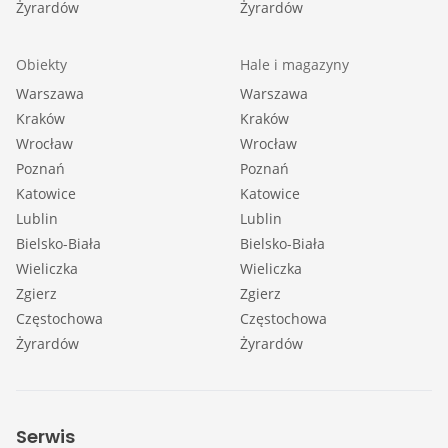
Żyrardów
Żyrardów
Obiekty
Hale i magazyny
Warszawa
Warszawa
Kraków
Kraków
Wrocław
Wrocław
Poznań
Poznań
Katowice
Katowice
Lublin
Lublin
Bielsko-Biała
Bielsko-Biała
Wieliczka
Wieliczka
Zgierz
Zgierz
Częstochowa
Częstochowa
Żyrardów
Żyrardów
Serwis