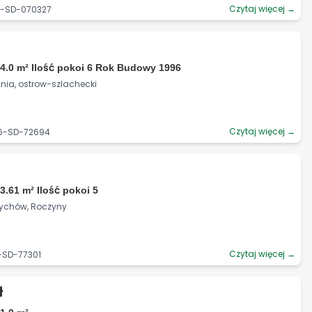
Czytaj więcej →
6-SD-070327
4.0 m² Ilość pokoi 6 Rok Budowy 1996
nia, ostrow-szlachecki
Czytaj więcej →
06-SD-72694
3.61 m² Ilość pokoi 5
rychów, Roczyny
Czytaj więcej →
-SD-77301
ł