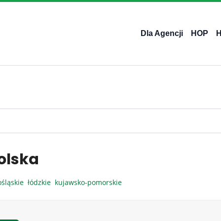
Dla Agencji
HOP
olska
ośląskie
łódzkie
kujawsko-pomorskie