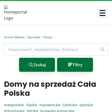
Strona Główna
/
Sprzedaż
/
Domy
/
Szukaj
Filtry
Domy na sprzedaż Cała
Polska
małopolskie
śląskie
mazowieckie
lubelskie
opolskie
dolnośląskie
łódzkie
kujawsko-pomorskie