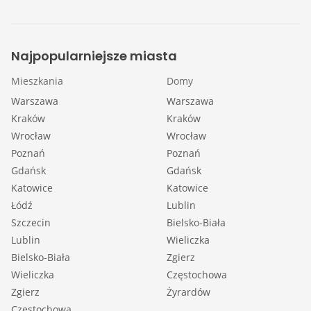
Najpopularniejsze miasta
Mieszkania
Domy
Warszawa
Warszawa
Kraków
Kraków
Wrocław
Wrocław
Poznań
Poznań
Gdańsk
Gdańsk
Katowice
Katowice
Łódź
Lublin
Szczecin
Bielsko-Biała
Lublin
Wieliczka
Bielsko-Biała
Zgierz
Wieliczka
Częstochowa
Zgierz
Żyrardów
Częstochowa