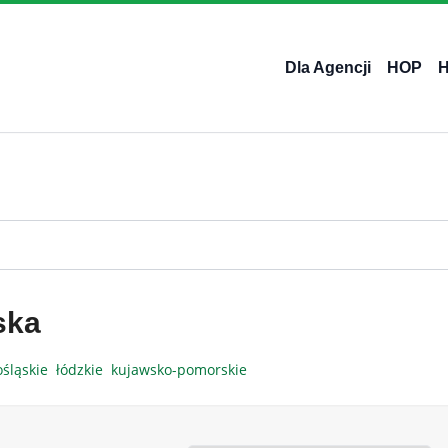
Dla Agencji
HOP
ska
ośląskie
łódzkie
kujawsko-pomorskie