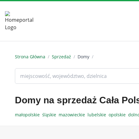
Strona Główna
/
Sprzedaż
/
Domy
/
Domy na sprzedaż Cała Pol
małopolskie
śląskie
mazowieckie
lubelskie
opolskie
doln