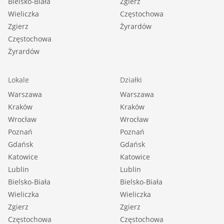
Bielsko-Biała
Zgierz
Wieliczka
Częstochowa
Zgierz
Żyrardów
Częstochowa
Żyrardów
Lokale
Działki
Warszawa
Warszawa
Kraków
Kraków
Wrocław
Wrocław
Poznań
Poznań
Gdańsk
Gdańsk
Katowice
Katowice
Lublin
Lublin
Bielsko-Biała
Bielsko-Biała
Wieliczka
Wieliczka
Zgierz
Zgierz
Częstochowa
Częstochowa