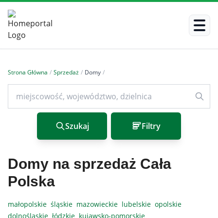
Strona Główna
/
Sprzedaż
/
Domy
/
Szukaj
Filtry
Domy na sprzedaż Cała
Polska
małopolskie
śląskie
mazowieckie
lubelskie
opolskie
dolnośląskie
łódzkie
kujawsko-pomorskie