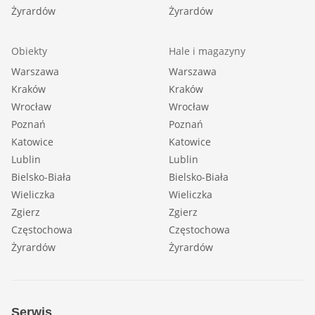
Żyrardów
Żyrardów
Obiekty
Hale i magazyny
Warszawa
Warszawa
Kraków
Kraków
Wrocław
Wrocław
Poznań
Poznań
Katowice
Katowice
Lublin
Lublin
Bielsko-Biała
Bielsko-Biała
Wieliczka
Wieliczka
Zgierz
Zgierz
Częstochowa
Częstochowa
Żyrardów
Żyrardów
Serwis