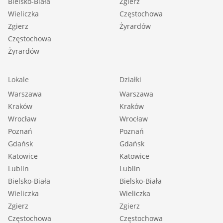
Bielsko-Biała
Zgierz
Wieliczka
Częstochowa
Zgierz
Żyrardów
Częstochowa
Żyrardów
Lokale
Działki
Warszawa
Warszawa
Kraków
Kraków
Wrocław
Wrocław
Poznań
Poznań
Gdańsk
Gdańsk
Katowice
Katowice
Lublin
Lublin
Bielsko-Biała
Bielsko-Biała
Wieliczka
Wieliczka
Zgierz
Zgierz
Częstochowa
Częstochowa