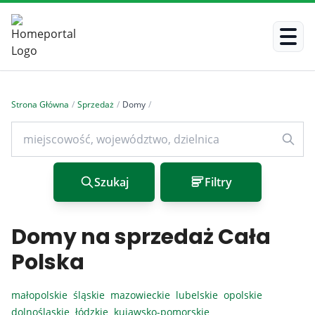
Strona Główna
/
Sprzedaż
/
Domy
/
Szukaj
Filtry
Domy na sprzedaż Cała
Polska
małopolskie
śląskie
mazowieckie
lubelskie
opolskie
dolnośląskie
łódzkie
kujawsko-pomorskie