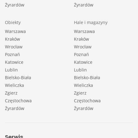
Żyrardów
Żyrardów
Obiekty
Hale i magazyny
Warszawa
Warszawa
Kraków
Kraków
Wrocław
Wrocław
Poznań
Poznań
Katowice
Katowice
Lublin
Lublin
Bielsko-Biała
Bielsko-Biała
Wieliczka
Wieliczka
Zgierz
Zgierz
Częstochowa
Częstochowa
Żyrardów
Żyrardów
Serwis