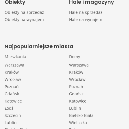
Obiekty
Hale i magazyny
Obiekty na sprzedaż
Hale na sprzedaż
Obiekty na wynajem
Hale na wynajem
Najpopularniejsze miasta
Mieszkania
Domy
Warszawa
Warszawa
Kraków
Kraków
Wrocław
Wrocław
Poznań
Poznań
Gdańsk
Gdańsk
Katowice
Katowice
Łódź
Lublin
Szczecin
Bielsko-Biała
Lublin
Wieliczka