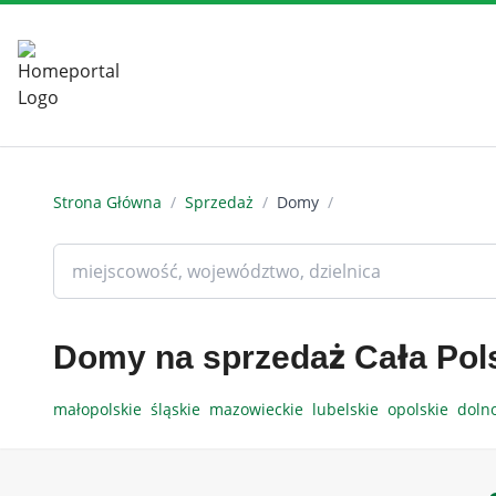
Strona Główna
/
Sprzedaż
/
Domy
/
Domy na sprzedaż Cała Pol
małopolskie
śląskie
mazowieckie
lubelskie
opolskie
doln