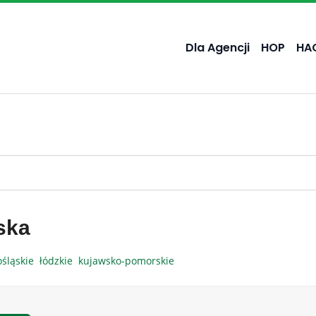
Dla Agencji
HOP
HA
ska
ośląskie
łódzkie
kujawsko-pomorskie