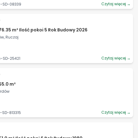
Czytaj więcej →
90-SD-08339
ł
76.35 m² Ilość pokoi 5 Rok Budowy 2026
ów, Ruczaj
Czytaj więcej →
6-SD-25421
ł
55.0 m²
ardów
Czytaj więcej →
6-SD-813315