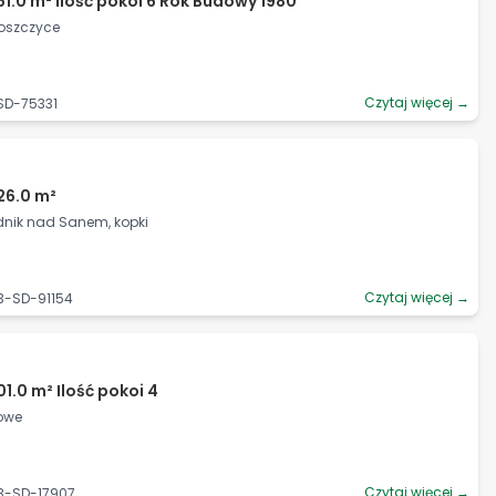
51.0 m² Ilość pokoi 6 Rok Budowy 1980
Woszczyce
Czytaj więcej →
-SD-75331
26.0 m²
dnik nad Sanem, kopki
Czytaj więcej →
3-SD-91154
1.0 m² Ilość pokoi 4
zowe
Czytaj więcej →
3-SD-17907