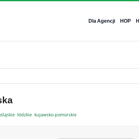
Dla Agencji
HOP
ska
ośląskie
łódzkie
kujawsko-pomorskie