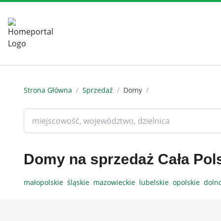
Strona Główna
/
Sprzedaż
/
Domy
/
Domy na sprzedaż Cała Pol
małopolskie
śląskie
mazowieckie
lubelskie
opolskie
doln