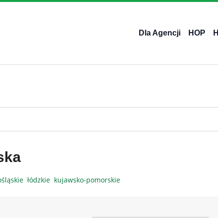
Dla Agencji
HOP
ska
ośląskie
łódzkie
kujawsko-pomorskie