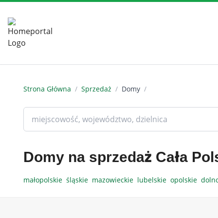
Strona Główna
/
Sprzedaż
/
Domy
/
Domy na sprzedaż Cała Pol
małopolskie
śląskie
mazowieckie
lubelskie
opolskie
doln